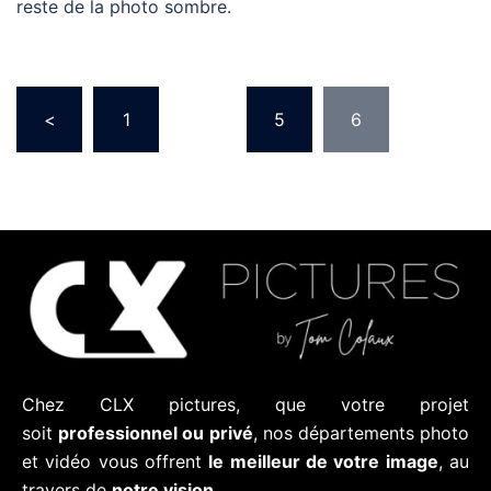
reste de la photo sombre.
<
1
…
5
6
Chez CLX pictures, que votre projet
soit
professionnel ou privé
, nos départements photo
et vidéo vous offrent
le meilleur de votre image
, au
travers de
notre vision.