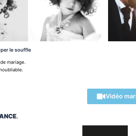
er le souffle
 de mariage.
noubliable.
Vidéo mar
IANCE
.