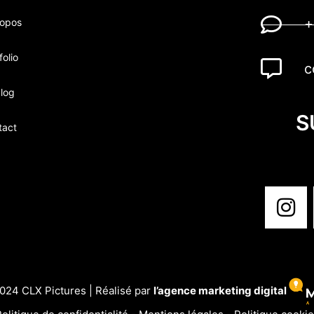
ropos
+
folio
c
log
S
tact
024 CLX Pictures | Réalisé par
l’agence marketing digital