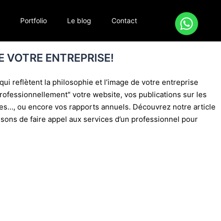
s
Portfolio
Le blog
Contact
E VOTRE ENTREPRISE!
s un arrêt sur les plus
belles
ui reflètent la philosophie et l’image de votre entreprise
ages de vos événements
professionnellement" votre website, vos publications sur les
es…, ou encore vos rapports annuels. Découvrez notre article
sons de faire appel aux services d’un professionnel pour