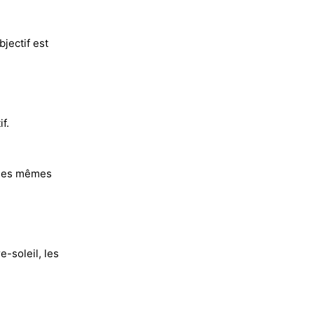
bjectif est
f.
r les mêmes
e-soleil, les