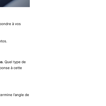
épondre à vos
otos.
ns
. Quel type de
ponse à cette
étermine l’angle de