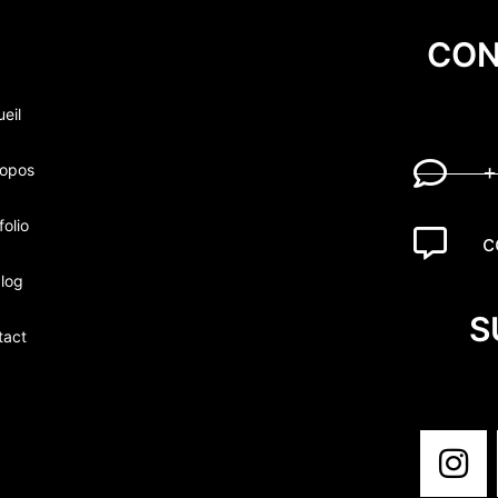
CON
eil
ropos
+
folio
c
log
S
tact