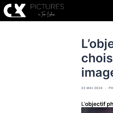
L’obj
chois
imag
23 MAI 2024
P
L’
objectif p