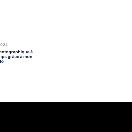
2024
hotographique à
emps grâce à mon
to