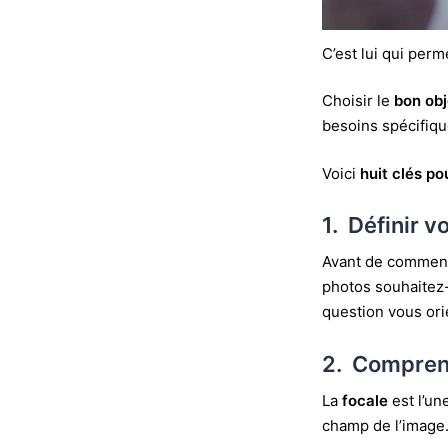
C’est lui qui perm
Choisir le
bon
obj
besoins spécifiqu
Voici
huit clés pou
1. Définir v
Avant de commence
photos souhaitez-
question vous orie
2. Comprend
La
focale
est l’un
champ de l’image