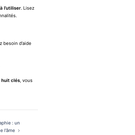
 l’utiliser
. Lisez
nnalités.
z besoin d’aide
s
s
huit clés
, vous
aphie : un
de l’âme