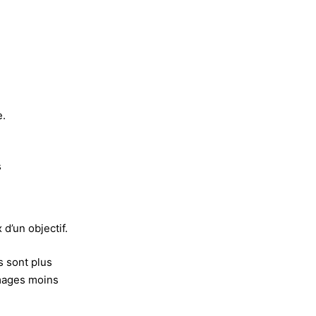
e.
s
d’un objectif.
s sont plus
mages moins