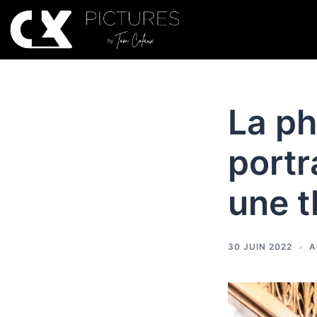
La ph
portr
une t
30 JUIN 2022
A