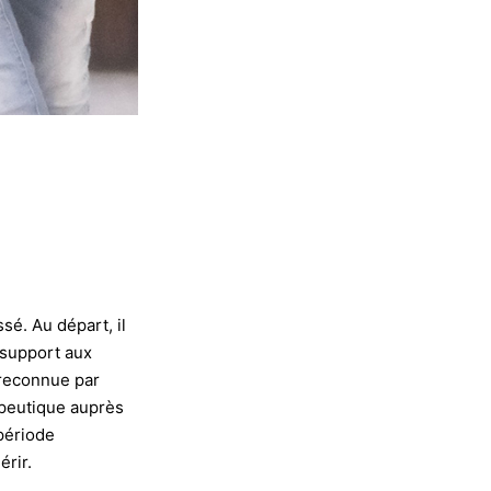
sé. Au départ, il
n support aux
 reconnue par
rapeutique auprès
période
érir.