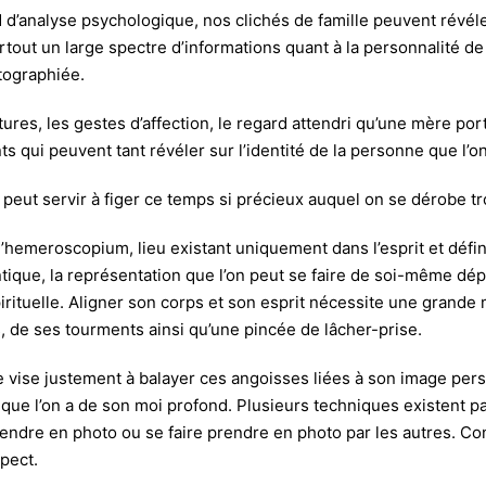
d d’analyse psychologique, nos clichés de famille peuvent révél
rtout un large spectre d’informations quant à la personnalité de
tographiée.
stures, les gestes d’affection, le regard attendri qu’une mère por
s qui peuvent tant révéler sur l’identité de la personne que l’o
peut servir à figer ce temps si précieux auquel on se dérobe t
l’hemeroscopium, lieu existant uniquement dans l’esprit et défin
tique, la représentation que l’on peut se faire de soi-même dép
irituelle. Aligner son corps et son esprit nécessite une grande m
 de ses tourments ainsi qu’une pincée de lâcher-prise.
 vise justement à balayer ces angoisses liées à son image pers
que l’on a de son moi profond. Plusieurs techniques existent pa
rendre en photo ou se faire prendre en photo par les autres. 
pect.