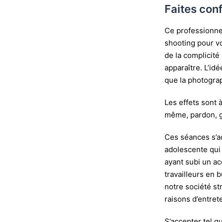
Faites con
Ce professionne
shooting pour vo
de la complicité
apparaître. L’id
que la photograp
Les effets sont 
même, pardon, 
Ces séances s’a
adolescente qui 
ayant subi un ac
travailleurs en 
notre société s
raisons d’entre
S’accepter tel q