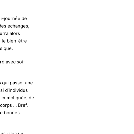
i-journée de
 des échanges,
urra alors
r le bien-être
ysique.
rd avec soi-
s qui passe, une
si d’individus
e compliquée, de
 corps … Bref,
de bonnes
vous avec un