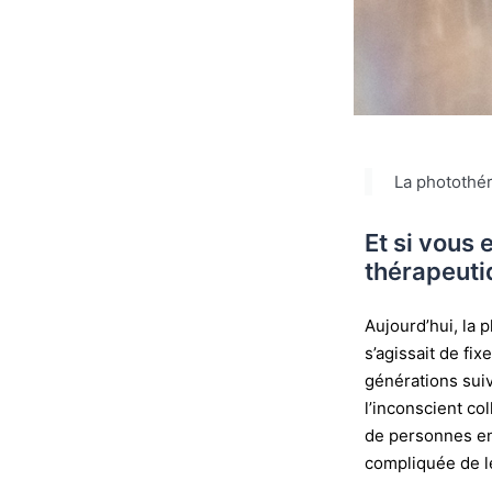
La photothér
Et si vous
thérapeuti
Aujourd’hui, la 
s’agissait de fi
générations suiv
l’inconscient co
de personnes en
compliquée de leu