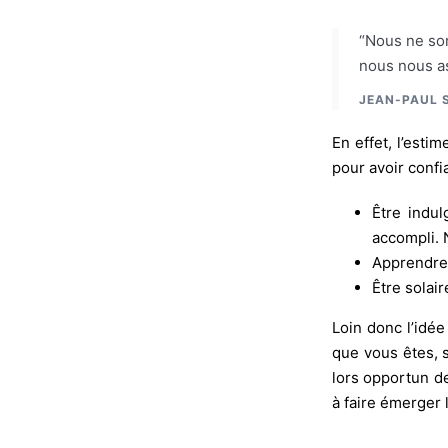
“Nous ne som
nous nous 
JEAN-PAUL S
En effet, l’esti
pour avoir confi
Être indu
accompli. N
Apprendre
Être solair
Loin donc l’idée 
que vous êtes, sa
lors opportun de
à faire émerger