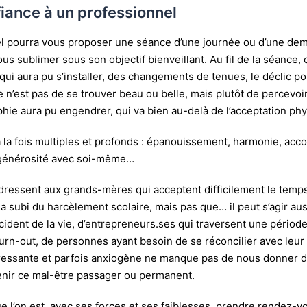
fiance à un professionnel
l pourra vous proposer une séance d’une journée ou d’une dem
us sublimer sous son objectif bienveillant. Au fil de la séance,
 qui aura pu s’installer, des changements de tenues, le déclic po
ée n’est pas de se trouver beau ou belle, mais plutôt de percevoi
hie aura pu engendrer, qui va bien au-delà de l’acceptation ph
à la fois multiples et profonds : épanouissement, harmonie, acco
générosité avec soi-même…
dressent aux grands-mères qui acceptent difficilement le temp
a subi du harcèlement scolaire, mais pas que… il peut s’agir aus
cident de la vie, d’entrepreneurs.ses qui traversent une périod
burn-out, de personnes ayant besoin de se réconcilier avec leur
tressante et parfois anxiogène ne manque pas de nous donner 
tenir ce mal-être passager ou permanent.
ue l’on est, avec ses forces et ses faiblesses, prendre rendez-