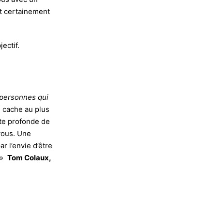
t certainement
ectif.
s personnes qui
e cache au plus
ute profonde de
vous. Une
 l’envie d’être
»
Tom Colaux,