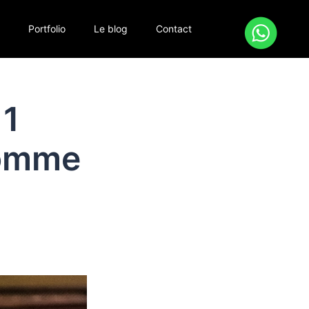
s
Portfolio
Le blog
Contact
 1
 comme