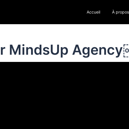
Accueil
À propo
eur MindsUp Agenc