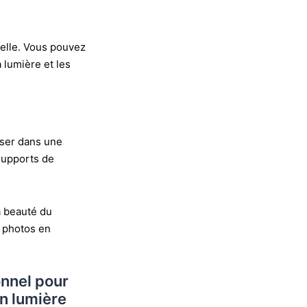
relle. Vous pouvez
a lumière et les
oser dans une
 supports de
a beauté du
s photos en
onnel pour
n lumière