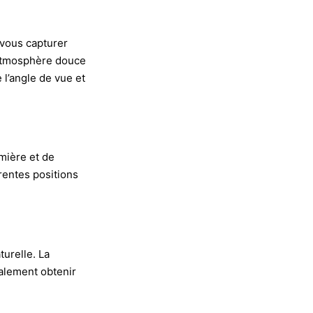
-vous capturer
l’atmosphère douce
 l’angle de vue et
mière et de
rentes positions
turelle. La
galement obtenir