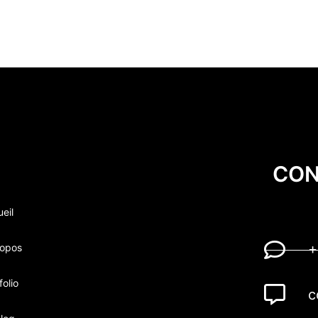
CON
eil
ropos
+
folio
c