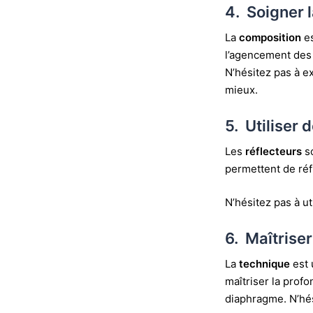
4. Soigner 
La
composition
e
l’agencement des 
N’hésitez pas à e
mieux.
5. Utiliser 
Les
réflecteurs
s
permettent de réfl
N’hésitez pas à ut
6. Maîtriser
La
technique
est 
maîtriser la profo
diaphragme. N’hés